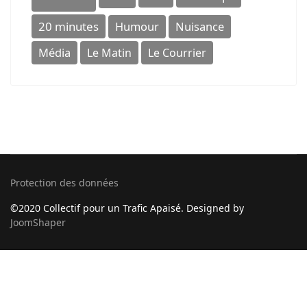
20 minutes
Humour
Nuisance
Média
Le Matin
Le Courrier
Protection des données
©2020 Collectif pour un Trafic Apaisé. Designed by
JoomShaper