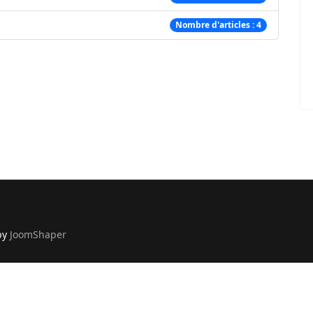
Nombre d'articles : 4
 by
JoomShaper