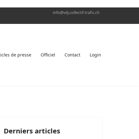
info@vdj.collectif-trafic.ch
ticles de presse
Officiel
Contact
Login
Derniers articles