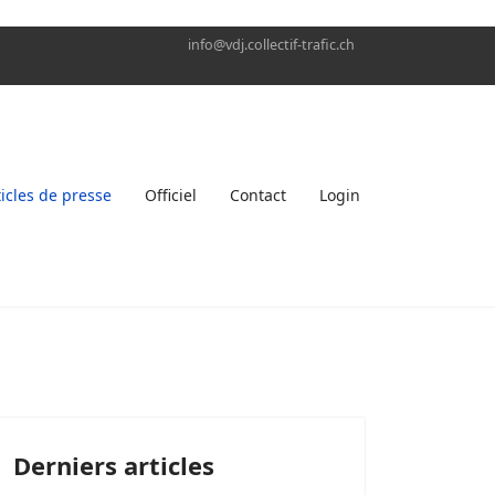
info@vdj.collectif-trafic.ch
ticles de presse
Officiel
Contact
Login
Derniers articles