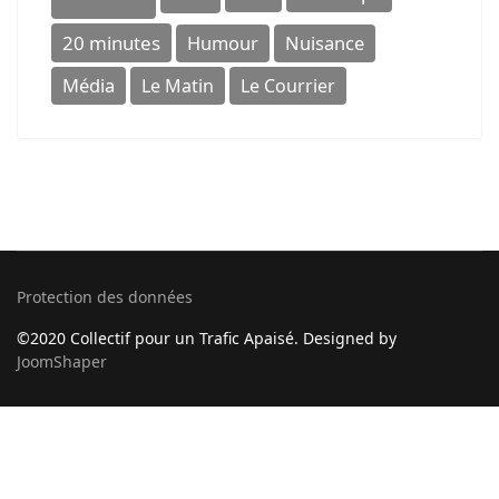
20 minutes
Humour
Nuisance
Média
Le Matin
Le Courrier
Protection des données
©2020 Collectif pour un Trafic Apaisé. Designed by
JoomShaper